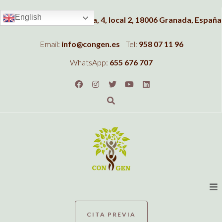
English
Dirección:
C/Albahaca, 4, local 2, 18006 Granada, España
Email:
info@congen.es
Tel:
958 07 11 96
WhatsApp:
655 676 707
CITA PREVIA