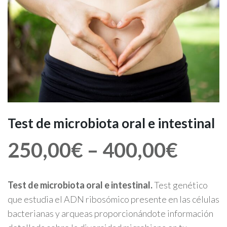
Test de microbiota oral e intestinal
250,00
€
–
400,00
€
Test de microbiota oral e intestinal.
Test genético
que estudia el ADN ribosómico presente en las células
bacterianas y arqueas proporcionándote información