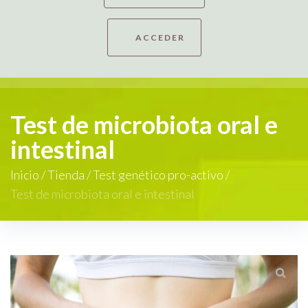
ACCEDER
Test de microbiota oral e
intestinal
Inicio
/
Tienda
/
Test genético pro-activo
/
Test de microbiota oral e intestinal