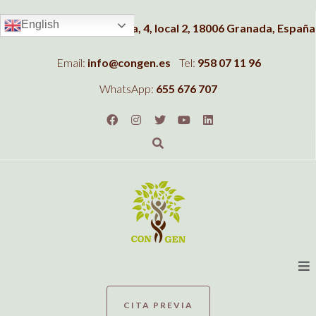
English
Dirección:
C/Albahaca, 4, local 2, 18006 Granada, España
Email:
info@congen.es
Tel:
958 07 11 96
WhatsApp:
655 676 707
CITA PREVIA