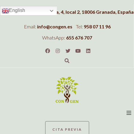
English
Dirección:
C/Albahaca, 4, local 2, 18006 Granada, España
Email:
info@congen.es
Tel:
958 07 11 96
WhatsApp:
655 676 707
CITA PREVIA