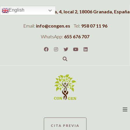
English
Dirección:
C/Albahaca, 4, local 2, 18006 Granada, España
Email:
info@congen.es
Tel:
958 07 11 96
WhatsApp:
655 676 707
CITA PREVIA