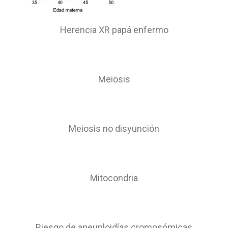
Herencia XR papá
enfermo
Meiosis
Meiosis no disyunción
Mitocondria
Riesgo de aneuploidías cromosómicas