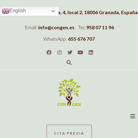
English
Dirección:
C/Albahaca, 4, local 2, 18006 Granada, España
Email:
info@congen.es
Tel:
958 07 11 96
WhatsApp:
655 676 707
CITA PREVIA