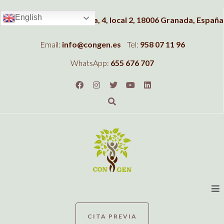
English
Dirección:
C/Albahaca, 4, local 2, 18006 Granada, España
Email:
info@congen.es
Tel:
958 07 11 96
WhatsApp:
655 676 707
CITA PREVIA