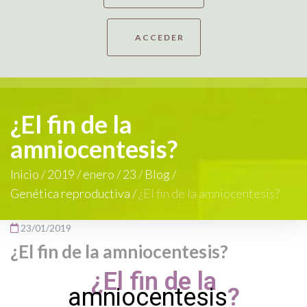
ACCEDER
¿El fin de la
amniocentesis?
Inicio
/
2019
/
enero
/
23
/
Blog
/
Genética reproductiva
/
¿El fin de la amniocentesis?
23/01/2019
¿El fin de la amniocentesis?
¿El fin de la
amniocentesis
?