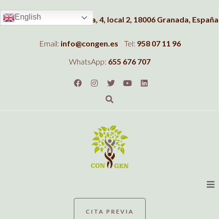
English
Dirección:
C/Albahaca, 4, local 2, 18006 Granada, España
Email:
info@congen.es
Tel:
958 07 11 96
WhatsApp:
655 676 707
CITA PREVIA