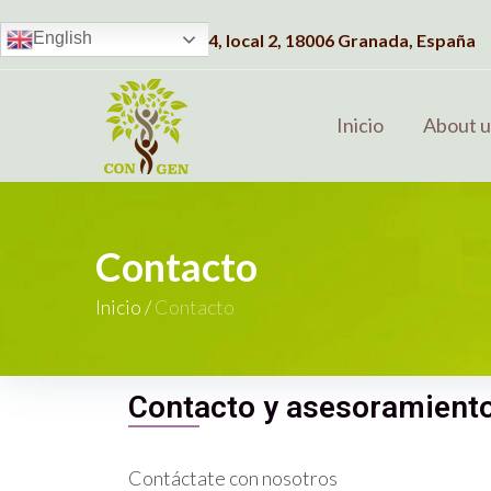
English
Dirección:
C/Albahaca, 4, local 2, 18006 Granada, España
Inicio
About u
Contacto
Inicio
/
Contacto
Contacto y asesoramiento
Contáctate con nosotros