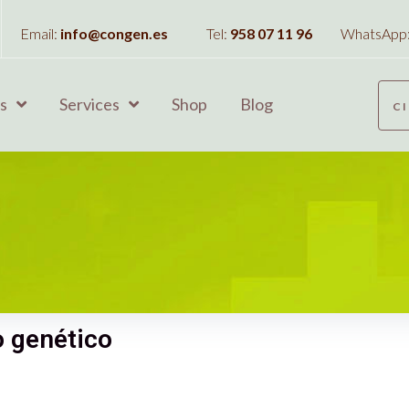
Email:
info@congen.es
Tel:
958 07 11 96
WhatsApp
s
Services
Shop
Blog
C
 genético