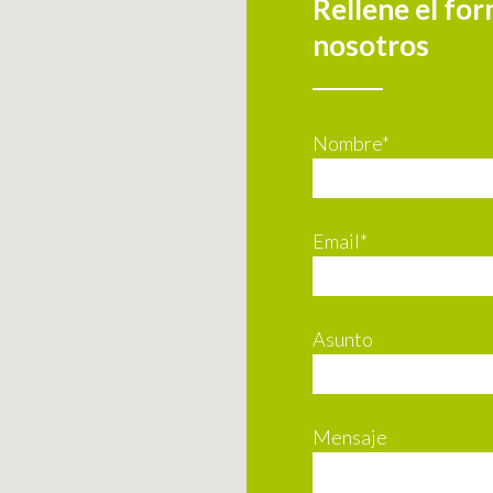
Rellene el fo
nosotros
Nombre*
Email*
Asunto
Mensaje