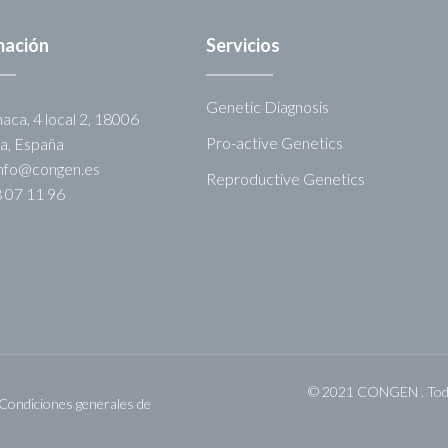
mación
Servicios
Genetic Diagnosis
aca, 4 local 2, 18006
Pro-active Genetics
a, España
info@congen.es
Reproductive Genetics
8 07 11 96
© 2021 CONGEN . Todo
Condiciones generales de