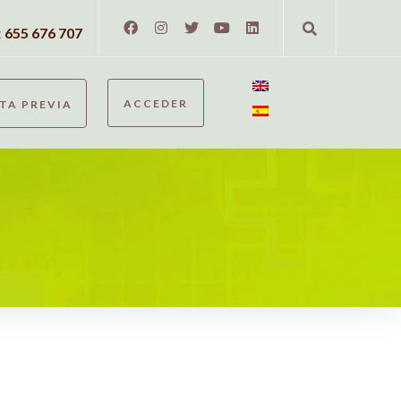
:
655 676 707
ACCEDER
ITA PREVIA