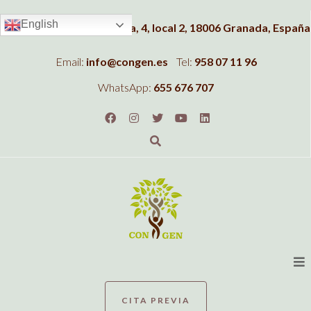
English
Dirección:
C/Albahaca, 4, local 2, 18006 Granada, España
Email:
info@congen.es
Tel:
958 07 11 96
WhatsApp:
655 676 707
CITA PREVIA