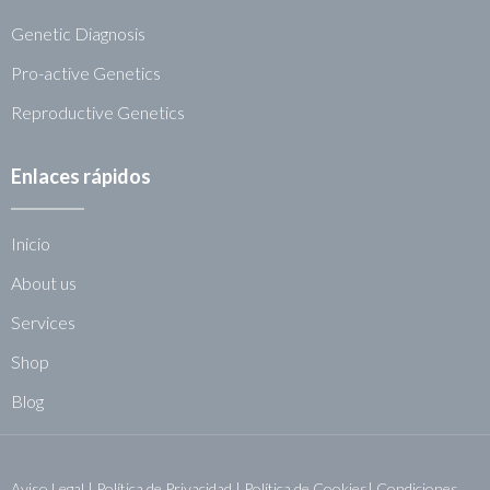
Genetic Diagnosis
Pro-active Genetics
Reproductive Genetics
Enlaces rápidos
Inicio
About us
Services
Shop
Blog
Aviso Legal
|
Política de Privacidad
|
Política de Cookies|
Condiciones