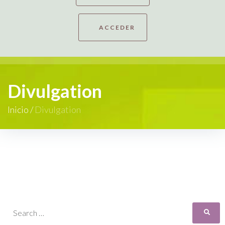
ACCEDER
Divulgation
Inicio
/
Divulgation
F
o
r