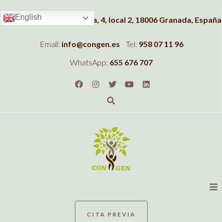
English
Dirección:
C/Albahaca, 4, local 2, 18006 Granada, España
Email:
info@congen.es
Tel:
958 07 11 96
WhatsApp:
655 676 707
CITA PREVIA