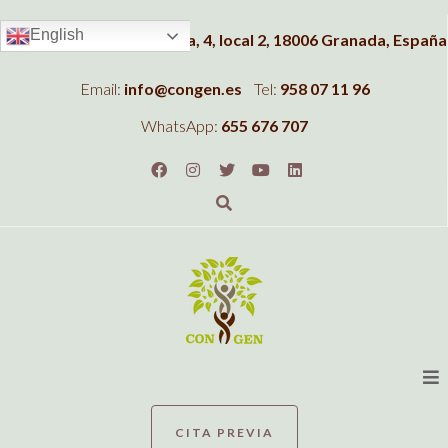
English
Dirección:
C/Albahaca, 4, local 2, 18006 Granada, España
Email:
info@congen.es
Tel:
958 07 11 96
WhatsApp:
655 676 707
CITA PREVIA