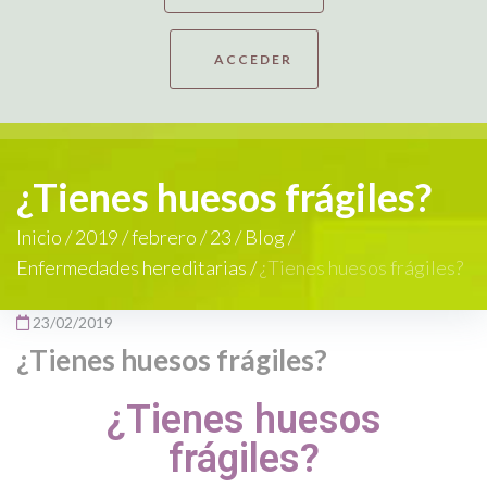
ACCEDER
¿Tienes huesos frágiles?
Inicio
/
2019
/
febrero
/
23
/
Blog
/
Enfermedades hereditarias
/
¿Tienes huesos frágiles?
23/02/2019
¿Tienes huesos frágiles?
¿Tienes huesos
frágiles?