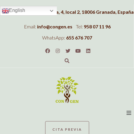
English
Dirección:
C/Albahaca, 4, local 2, 18006 Granada, España
Email:
info@congen.es
Tel:
958 07 11 96
WhatsApp:
655 676 707
CITA PREVIA