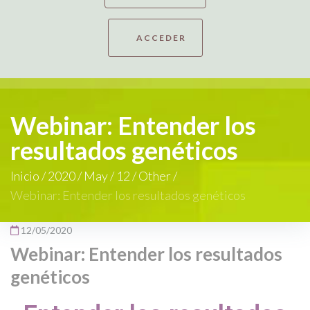
ACCEDER
Webinar: Entender los
resultados genéticos
Inicio
/
2020
/
May
/
12
/
Other
/
Webinar: Entender los resultados genéticos
12/05/2020
Webinar: Entender los resultados
genéticos