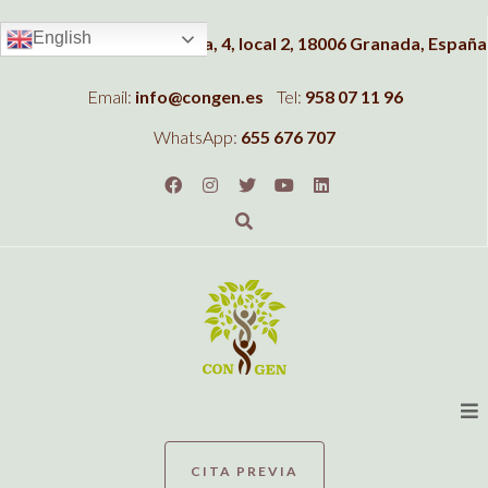
English
Dirección:
C/Albahaca, 4, local 2, 18006 Granada, España
Email:
info@congen.es
Tel:
958 07 11 96
WhatsApp:
655 676 707
CITA PREVIA