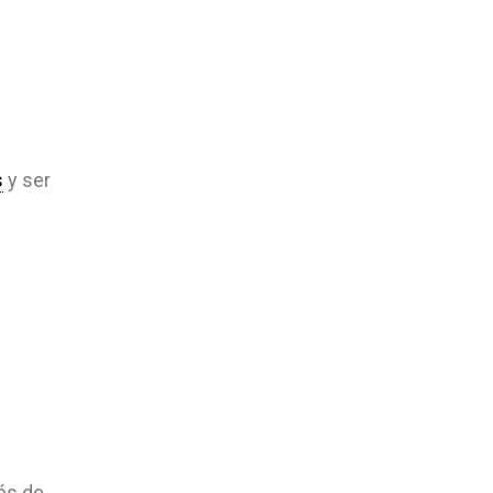
s
y ser
és de