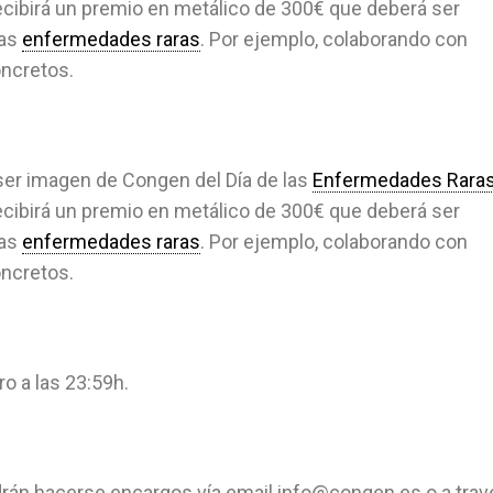
recibirá un premio en metálico de 300€ que deberá ser
las
enfermedades raras
. Por ejemplo, colaborando con
oncretos.
ser imagen de Congen del Día de las
Enfermedades Rara
recibirá un premio en metálico de 300€ que deberá ser
las
enfermedades raras
. Por ejemplo, colaborando con
oncretos.
ro a las 23:59h.
drán hacerse encargos vía email info@congen.es o a trav