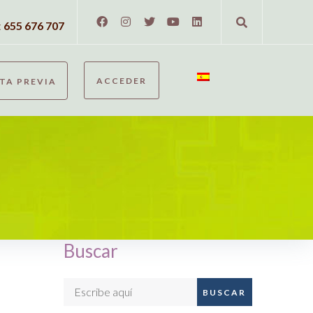
:
655 676 707
ACCEDER
ITA PREVIA
Buscar
BUSCAR