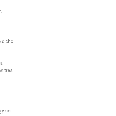
,
e dicho
la
án tres
s
y ser