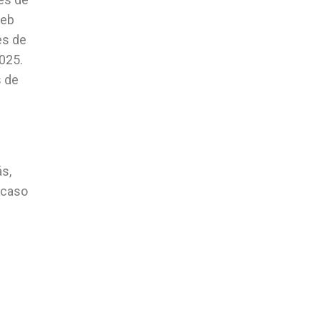
web
es de
025.
s de
s,
 caso