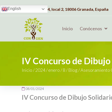
English
Dirección:
C/Albahaca, 4, local 2, 18006 Granada, España
Inicio
Conócenos
IV Concurso de Dibujo 
Inicio
/
2024
/
enero
/
8
/
Blog
/
Asesoramiento 
08/01/2024
IV Concurso de Dibujo Solidari