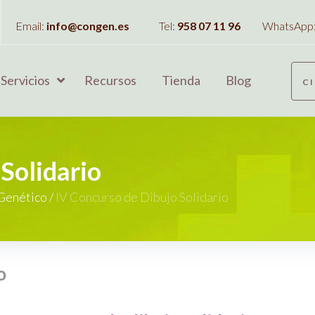
Email:
info@congen.es
Tel:
958 07 11 96
WhatsApp
Servicios
Recursos
Tienda
Blog
C
Solidario
Genético
/
IV Concurso de Dibujo Solidario
o