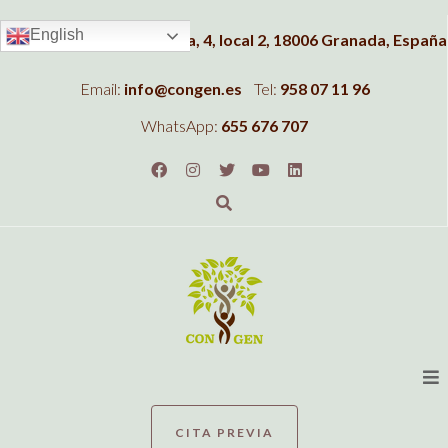
English
Dirección:
C/Albahaca, 4, local 2, 18006 Granada, España
Email:
info@congen.es
Tel:
958 07 11 96
WhatsApp:
655 676 707
CITA PREVIA