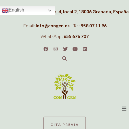
English
Dirección:
C/Albahaca, 4, local 2, 18006 Granada, España
Email:
info@congen.es
Tel:
958 07 11 96
WhatsApp:
655 676 707
CITA PREVIA