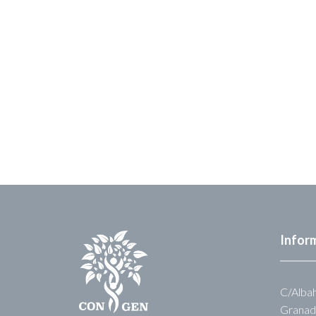
Infor
C/Albah
Granad