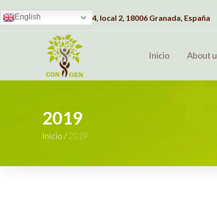
English
Dirección:
C/Albahaca, 4, local 2, 18006 Granada, España
Inicio
About u
2019
Inicio
/
2019