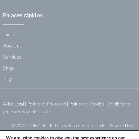
Enlaces rápidos
Inicio
About us
Services
Shop
Blog
Aviso Legal
|
Política de Privacidad
|
Política de Cookies|
Condiciones
generales de contratación
© 2021 CONGEN . Todos los derechos reservados. Powered by
e-
sistemas.net
We are using cookies to give you the best experience on our