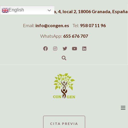
English
Dirección:
C/Albahaca, 4, local 2, 18006 Granada, España
Email:
info@congen.es
Tel:
958 07 11 96
WhatsApp:
655 676 707
CITA PREVIA