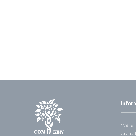
Infor
C/Albah
Granad