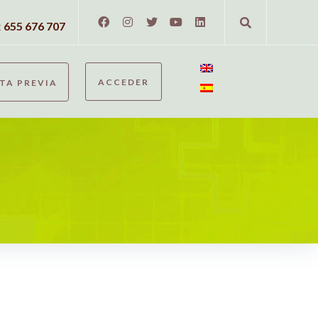
:
655 676 707
ACCEDER
ITA PREVIA