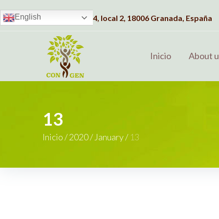
English
Dirección:
C/Albahaca, 4, local 2, 18006 Granada, España
Inicio
About u
13
Inicio
/
2020
/
January
/
13