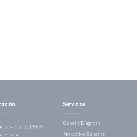
mación
Servicios
Genetic Diagnosis
aca, 4 local 2, 18006
Pro-active Genetics
a, España