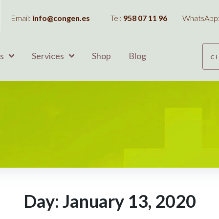
Email:
info@congen.es
Tel:
958 07 11 96
WhatsApp
s
Services
Shop
Blog
C
Day:
January 13, 2020