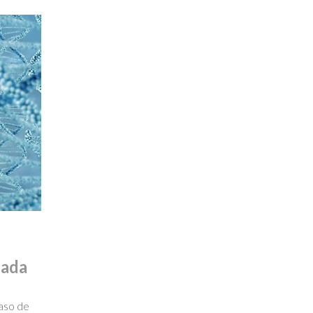
zada
caso de