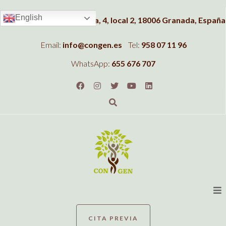
English
Dirección:
C/Albahaca, 4, local 2, 18006 Granada, España
Email:
info@congen.es
Tel:
958 07 11 96
WhatsApp:
655 676 707
CITA PREVIA