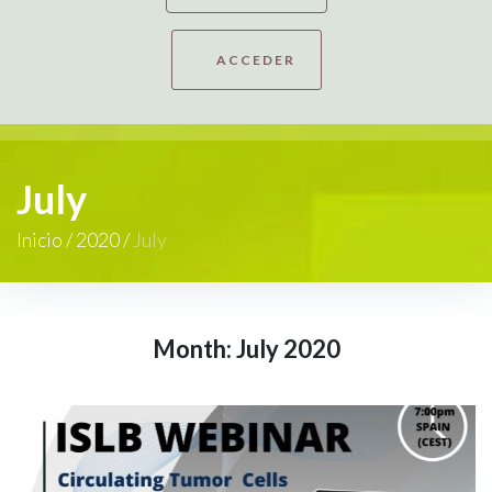
ACCEDER
July
Inicio
/
2020
/
July
Month:
July 2020