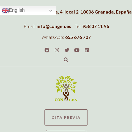
English
Dirección:
C/Albahaca, 4, local 2, 18006 Granada, España
Email:
info@congen.es
Tel:
958 07 11 96
WhatsApp:
655 676 707
CITA PREVIA